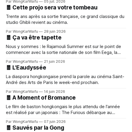
Par WongKarWaifu
05 juil. 2026
🧧 Cette projo sera votre tombeau
Trente ans après sa sortie française, ce grand classique du
studio Ghibli revient au cinéma.
Par WongKarWaifu
28 juin 2026
🧧 Ça va être tapette
Nous y sommes : le Rajamouli Summer est sur le point de
commencer avec la sortie nationale de son film Eega, la
mouche vengeresse.
Par WongKarWaifu
21 juin 2026
🧧 L'Eaudyssée
La diaspora hongkongaise prend la parole au cinéma Saint-
André des Arts de Paris le week-end prochain.
Par WongKarWaifu
14 juin 2026
🧧 A Moment of Bromance
Le film de baston hongkongais le plus attendu de l'année
est réalisé par un japonais : The Furious débarque au
cinéma ce mercredi.
Par WongKarWaifu
07 juin 2026
🧧 Sauvés par la Gong