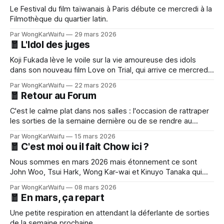
Le Festival du film taïwanais à Paris débute ce mercredi à la
Filmothèque du quartier latin.
Par WongKarWaifu
29 mars 2026
🧧 L'Idol des juges
Koji Fukada lève le voile sur la vie amoureuse des idols
dans son nouveau film Love on Trial, qui arrive ce mercredi
dans nos salles obscures.
Par WongKarWaifu
22 mars 2026
🧧 Retour au Forum
C'est le calme plat dans nos salles : l'occasion de rattraper
les sorties de la semaine dernière ou de se rendre au
Forum des Images pour un événement exceptionnel !
Par WongKarWaifu
15 mars 2026
🧧 C'est moi ou il fait Chow ici ?
Nous sommes en mars 2026 mais étonnement ce sont
John Woo, Tsui Hark, Wong Kar-wai et Kinuyo Tanaka qui
font l'actualité cette semaine.
Par WongKarWaifu
08 mars 2026
🧧 En mars, ça repart
Une petite respiration en attendant la déferlante de sorties
de la semaine prochaine