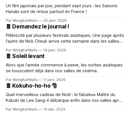
Un film japonais par jour, pendant sept jours : les Saisons
Hanabi sont de retour partout en France !
Par WongKarWaifu
25 janv. 2026
🧧 Demandez le journal !
Plébiscité par plusieurs festivals asiatiques, Une page après
l'autre de Nick Cheuk arrive cette semaine dans les salles
françaises.
Par WongKarWaifu
18 janv. 2026
🧧 Soleil levant
Alors que l'année commence à peine, les sorties asiatiques
se bousculent déjà dans nos salles de cinéma.
Par WongKarWaifu
11 janv. 2026
🧧 Kokuho-ho-ho 🎅
Quel merveilleux cadeau de Noël : le fabuleux Maître du
Kabuki de Lee Sang-il débarque enfin dans nos salles après
un immense succès au Japon !
Par WongKarWaifu
19 déc. 2025
🧧 Jackie au royaume des flics
Cette semaine : Larry Yang remet le couvert avec Jackie
Chan tandis que le service public accueille le studio Ghibli.