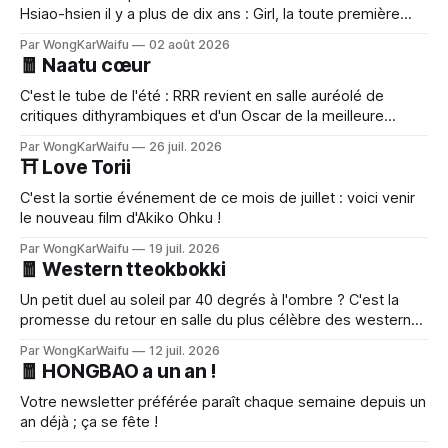
Hsiao-hsien il y a plus de dix ans : Girl, la toute première
réalisation de l'actrice taïwanaise Shu Qi, sort enfin en salle.
Par WongKarWaifu
02 août 2026
🧧 Naatu cœur
C'est le tube de l'été : RRR revient en salle auréolé de
critiques dithyrambiques et d'un Oscar de la meilleure
chanson.
Par WongKarWaifu
26 juil. 2026
⛩️ Love Torii
C'est la sortie événement de ce mois de juillet : voici venir
le nouveau film d'Akiko Ohku !
Par WongKarWaifu
19 juil. 2026
🧧 Western tteokbokki
Un petit duel au soleil par 40 degrés à l'ombre ? C'est la
promesse du retour en salle du plus célèbre des westerns
sauce gochujang : Le Bon, la brute et le cinglé de Kim Jee-
Par WongKarWaifu
12 juil. 2026
woon.
🧧 HONGBAO a un an !
Votre newsletter préférée paraît chaque semaine depuis un
an déjà ; ça se fête !