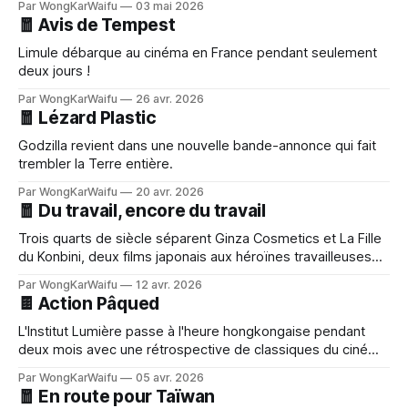
Par WongKarWaifu
03 mai 2026
🧧 Avis de Tempest
Limule débarque au cinéma en France pendant seulement
deux jours !
Par WongKarWaifu
26 avr. 2026
🧧 Lézard Plastic
Godzilla revient dans une nouvelle bande-annonce qui fait
trembler la Terre entière.
Par WongKarWaifu
20 avr. 2026
🧧 Du travail, encore du travail
Trois quarts de siècle séparent Ginza Cosmetics et La Fille
du Konbini, deux films japonais aux héroïnes travailleuses
en quête d'émancipation.
Par WongKarWaifu
12 avr. 2026
🍫 Action Pâqued
L'Institut Lumière passe à l'heure hongkongaise pendant
deux mois avec une rétrospective de classiques du cinéma
de la péninsule.
Par WongKarWaifu
05 avr. 2026
🧧 En route pour Taïwan