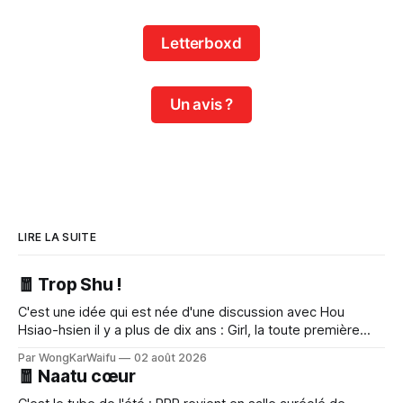
Letterboxd
Un avis ?
LIRE LA SUITE
🧧 Trop Shu !
C'est une idée qui est née d'une discussion avec Hou
Hsiao-hsien il y a plus de dix ans : Girl, la toute première
réalisation de l'actrice taïwanaise Shu Qi, sort enfin en salle.
Par WongKarWaifu
02 août 2026
🧧 Naatu cœur