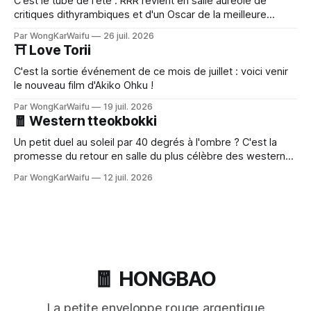
C'est le tube de l'été : RRR revient en salle auréolé de
critiques dithyrambiques et d'un Oscar de la meilleure
chanson.
Par WongKarWaifu
26 juil. 2026
⛩️ Love Torii
C'est la sortie événement de ce mois de juillet : voici venir
le nouveau film d'Akiko Ohku !
Par WongKarWaifu
19 juil. 2026
🧧 Western tteokbokki
Un petit duel au soleil par 40 degrés à l'ombre ? C'est la
promesse du retour en salle du plus célèbre des westerns
sauce gochujang : Le Bon, la brute et le cinglé de Kim Jee-
Par WongKarWaifu
12 juil. 2026
woon.
🧧 HONGBAO
La petite enveloppe rouge argentique