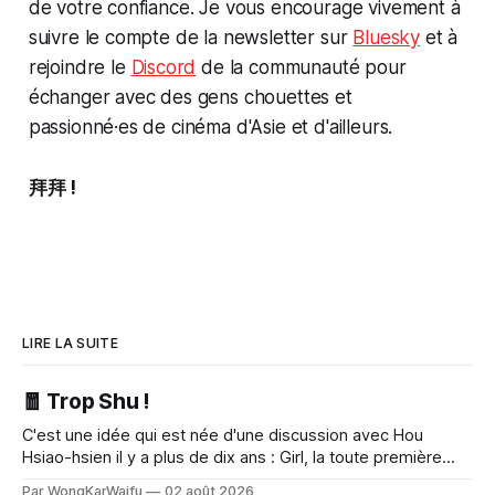
de votre confiance. Je vous encourage vivement à
suivre le compte de la newsletter sur
Bluesky
et à
rejoindre le
Discord
de la communauté pour
échanger avec des gens chouettes et
passionné·es de cinéma d'Asie et d'ailleurs.
拜拜 !
LIRE LA SUITE
🧧 Trop Shu !
C'est une idée qui est née d'une discussion avec Hou
Hsiao-hsien il y a plus de dix ans : Girl, la toute première
réalisation de l'actrice taïwanaise Shu Qi, sort enfin en salle.
Par WongKarWaifu
02 août 2026