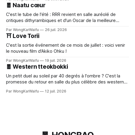
🧧 Naatu cœur
C'est le tube de l'été : RRR revient en salle auréolé de
critiques dithyrambiques et d'un Oscar de la meilleure
chanson.
Par WongKarWaifu
26 juil. 2026
⛩️ Love Torii
C'est la sortie événement de ce mois de juillet : voici venir
le nouveau film d'Akiko Ohku !
Par WongKarWaifu
19 juil. 2026
🧧 Western tteokbokki
Un petit duel au soleil par 40 degrés à l'ombre ? C'est la
promesse du retour en salle du plus célèbre des westerns
sauce gochujang : Le Bon, la brute et le cinglé de Kim Jee-
Par WongKarWaifu
12 juil. 2026
woon.