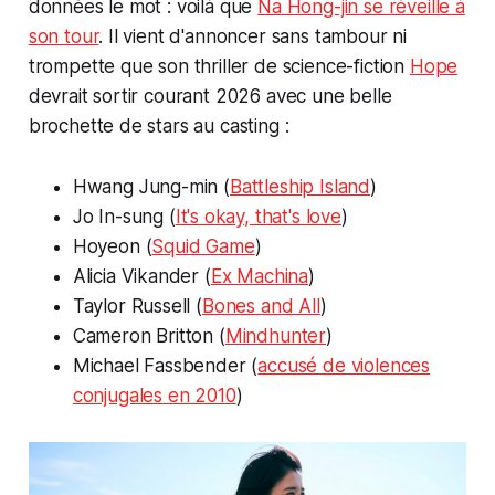
données le mot : voilà que
Na Hong-jin se réveille à
son tour
. Il vient d'annoncer sans tambour ni
trompette que son thriller de science-fiction
Hope
devrait sortir courant 2026 avec une belle
brochette de stars au casting :
Hwang Jung-min (
Battleship Island
)
Jo In-sung (
It's okay, that's love
)
Hoyeon (
Squid Game
)
Alicia Vikander (
Ex Machina
)
Taylor Russell (
Bones and All
)
Cameron Britton (
Mindhunter
)
Michael Fassbender (
accusé de violences
conjugales en 2010
)